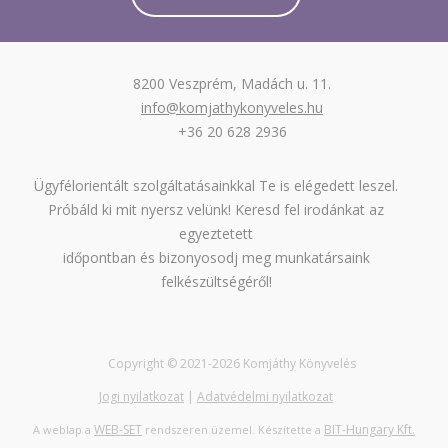
8200 Veszprém, Madách u. 11.
info@komjathykonyveles.hu
+36 20 628 2936
Ügyfélorientált szolgáltatásainkkal Te is elégedett leszel.
Próbáld ki mit nyersz velünk! Keresd fel irodánkat az
egyeztetett
időpontban és bizonyosodj meg munkatársaink
felkészültségéről!
Copyright © 2021-
2026 Komjáthy Könyvelés
Jogi nyilatkozat
|
Adatvédelmi nyilatkozat
WEB-SET
BIT-Hungary Kft.
A weblap a
rendszeren üzemel. Készítette a