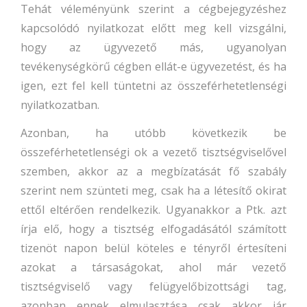
Tehát véleményünk szerint a cégbejegyzéshez
kapcsolódó nyilatkozat előtt meg kell vizsgálni,
hogy az ügyvezető más, ugyanolyan
tevékenységkörű cégben ellát-e ügyvezetést, és ha
igen, ezt fel kell tüntetni az összeférhetetlenségi
nyilatkozatban.
Azonban, ha utóbb következik be
összeférhetetlenségi ok a vezető tisztségviselővel
szemben, akkor az a megbízatását fő szabály
szerint nem szünteti meg, csak ha a létesítő okirat
ettől eltérően rendelkezik. Ugyanakkor a Ptk. azt
írja elő, hogy a tisztség elfogadásától számított
tizenöt napon belül köteles e tényről értesíteni
azokat a társaságokat, ahol már vezető
tisztségviselő vagy felügyelőbizottsági tag,
azonban ennek elmulasztása csak akkor jár