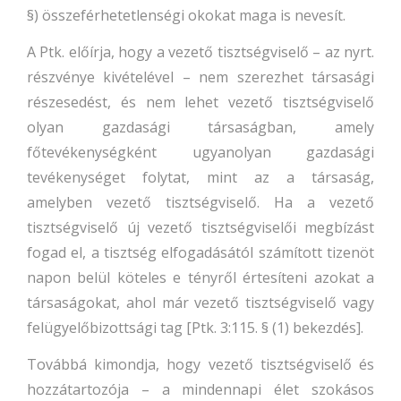
§) összeférhetetlenségi okokat maga is nevesít.
A Ptk. előírja, hogy a vezető tisztségviselő – az nyrt.
részvénye kivételével – nem szerezhet társasági
részesedést, és nem lehet vezető tisztségviselő
olyan gazdasági társaságban, amely
főtevékenységként ugyanolyan gazdasági
tevékenységet
folytat, mint az a társaság,
amelyben vezető tisztségviselő. Ha a vezető
tisztségviselő új vezető tisztségviselői megbízást
fogad el, a tisztség elfogadásától számított tizenöt
napon belül köteles e tényről értesíteni azokat a
társaságokat, ahol már vezető tisztségviselő vagy
felügyelőbizottsági tag [Ptk. 3:115. § (1) bekezdés].
Továbbá kimondja, hogy vezető tisztségviselő és
hozzátartozója – a mindennapi élet szokásos