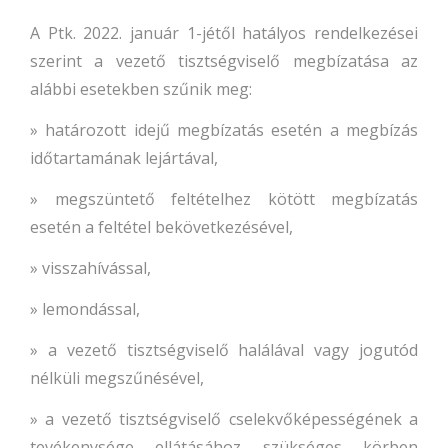
A Ptk. 2022. január 1-jétől hatályos rendelkezései
szerint a vezető tisztségviselő megbízatása az
alábbi esetekben szűnik meg:
» határozott idejű megbízatás esetén a megbízás
időtartamának lejártával,
» megszüntető feltételhez kötött megbízatás
esetén a feltétel bekövetkezésével,
» visszahívással,
» lemondással,
» a vezető tisztségviselő halálával vagy jogutód
nélküli megszűnésével,
» a vezető tisztségviselő cselekvőképességének a
tevékenysége ellátásához szükséges körben