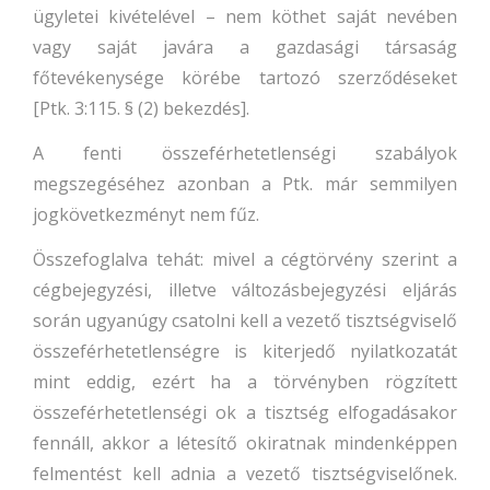
ügyletei kivételével – nem köthet saját nevében
vagy saját javára a gazdasági társaság
főtevékenysége körébe tartozó szerződéseket
[Ptk. 3:115. § (2) bekezdés].
A fenti összeférhetetlenségi szabályok
megszegéséhez azonban a Ptk. már semmilyen
jogkövetkezményt nem fűz.
Összefoglalva tehát: mivel a cégtörvény szerint a
cégbejegyzési, illetve változásbejegyzési eljárás
során ugyanúgy csatolni kell a vezető tisztségviselő
összeférhetetlenségre is kiterjedő nyilatkozatát
mint eddig, ezért ha a törvényben rögzített
összeférhetetlenségi ok a tisztség elfogadásakor
fennáll, akkor a létesítő okiratnak mindenképpen
felmentést kell adnia a vezető tisztségviselőnek.