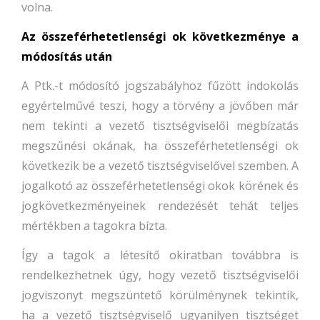
volna.
Az összeférhetetlenségi ok következménye a
módosítás után
A Ptk.-t módosító jogszabályhoz fűzött indokolás
egyértelművé teszi, hogy a törvény a jövőben már
nem tekinti a vezető tisztségviselői megbízatás
megszűnési okának, ha összeférhetetlenségi ok
következik be a vezető tisztségviselővel szemben. A
jogalkotó az összeférhetetlenségi okok körének és
jogkövetkezményeinek rendezését tehát teljes
mértékben a tagokra bízta.
Így a tagok a létesítő okiratban továbbra is
rendelkezhetnek úgy, hogy vezető tisztségviselői
jogviszonyt megszüntető körülménynek tekintik,
ha a vezető tisztségviselő ugyanilyen tisztséget