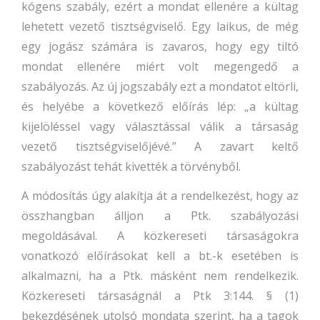
kógens szabály, ezért a mondat ellenére a kültag
lehetett vezető tisztségviselő. Egy laikus, de még
egy jogász számára is zavaros, hogy egy
tiltó
mondat ellenére miért volt megengedő a
szabályozás. Az új jogszabály ezt a mondatot eltörli,
és helyébe a következő előírás lép: „a kültag
kijelöléssel vagy választással válik a társaság
vezető tisztségviselőjévé.” A zavart keltő
szabályozást tehát kivették a törvényből.
A módosítás úgy alakítja át a rendelkezést, hogy az
összhangban álljon a Ptk. szabályozási
megoldásával. A közkereseti társaságokra
vonatkozó előírásokat kell a bt.-k esetében is
alkalmazni, ha a Ptk. másként nem rendelkezik.
Közkereseti társaságnál a Ptk 3:144. § (1)
bekezdésének utolsó mondata szerint, ha a tagok